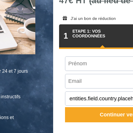
47€ HT
(au lieu de
J'ai un bon de réduction
ETAPE 1: VOS
1
COORDONNÉES
 24 et 7 jours
nstructifs
Continuer ve
ions et