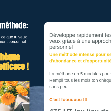
 méthode:
Développe rapidement tes 
 ce que tu veux
veux grâce à une approch
ment personnel
personnel
chèque
Une méthode intense pour se
d'abondance et d'opportunité
fficace !
La méthode en 5 modules pour t
Rempli tous les mois ton chèqu
sans peur.
C'est foouuuuu !!!